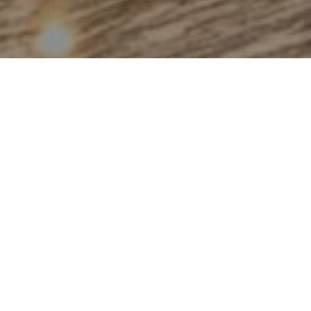
Lakásfelújítás, generál kivitelezés
Pécs – Baranya
Tervezéstől az anyagbeszerzésen át a
kivitelezésig a nyakunkba vesszük ezt